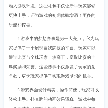
融入游戏环境。这些礼包不仅让新手玩家能够
更快上手，还为游戏的初期体验增添了更多的
乐趣和惊喜。
4.游戏中的梦想赛事是另一大亮点，它为玩
家提供了一个展现自我牌技的平台。玩家可以
通过比赛与全球玩家一较高下，赢取比赛的丰
厚奖励和荣誉。这些赛事不仅激发了玩家的竞
争欲，更为玩家提供了实现游戏梦想的机会。
5.游戏界面设计精美，操作简便，玩家可以
轻松上手。扑克牌的动画效果逼真，游戏中每