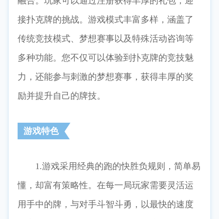
融合。玩家可以通过注册获得丰厚的礼包，迎
接扑克牌的挑战。游戏模式丰富多样，涵盖了
传统竞技模式、梦想赛事以及特殊活动咨询等
多种功能。您不仅可以体验到扑克牌的竞技魅
力，还能参与刺激的梦想赛事，获得丰厚的奖
励并提升自己的牌技。
游戏特色
1.游戏采用经典的跑的快胜负规则，简单易
懂，却富有策略性。在每一局玩家需要灵活运
用手中的牌，与对手斗智斗勇，以最快的速度