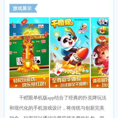
游戏展示
干瞪眼单机版app结合了经典的扑克牌玩法
和现代化的手机游戏设计，将传统与创新完美