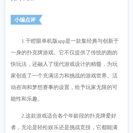
小编点评
1.干瞪眼单机版app是一款集经典与创新于
一身的扑克牌游戏。它不仅提供了传统的跑的
快玩法，还融入了现代游戏设计的精髓，为玩
家创造了一个充满活力和挑战的游戏世界。活
动咨询和梦想赛事的设置，给予玩家无限的可
能性和乐趣。
2.这款游戏适合各个年龄段的扑克牌爱好
者，无论是轻松娱乐还是挑战竞技，它都能满