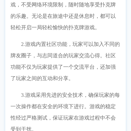
戏，不受网络环境限制，随时随地享受扑克牌
的乐趣。无论是在旅途中还是休息时，都可以
轻松开启一局轻松愉快的扑克牌游戏。
2.游戏内置社区功能，玩家可以加入不同的
牌友圈子，与志同道合的玩家交流心得。社区
功能不仅为玩家提供了一个交流平台，还加强
了玩家之间的互动和分享。
3.游戏采用先进的安全技术，确保玩家的每
一次操作都在安全的环境下进行。游戏的稳定
性经过严格测试，保证玩家在游戏过程中不会
受到干扰。