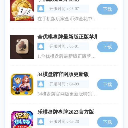
开服时间：05-07
下载
在手机版玩家金币炸金花中，玩家的主要任务是使用手中的三张牌与对手进行比大小的较量。当手中的牌型为同花顺时，玩家便可占据绝对的优势，但运气也仅是游戏的一部分。这款游戏既考验玩家的运气，又讲求策略智谋。在紧张刺激的对决中，玩家需要灵活运用心理战术，通过观察对手的下注行为和出牌习惯来制定自己的出牌策略。游戏操作简单，却需要强大的心理素质和判断力，才能成为最后的赢家。游戏特色1.同花顺玩法：同花顺是炸金花游戏中最具威力的牌型之一，游戏特别强化了这一经典玩法，让玩家体验三张牌中最高的荣
全优棋盘牌最新版正版苹果版
开服时间：03-01
下载
1.全优棋盘牌最新版正版苹果版汇集了一系列备受欢迎的棋盘牌类游戏，最受瞩目的包括德州扑克和斗地主。不同于传统游戏的是，该平台还引入了拉霸元素，使得游戏更加多样化。玩家可以根据个人喜好，在不同的玩法中自由切换，体验多重乐趣。2.在游戏币方面，游戏设置了金币和上下游戏币的系统机制。金币是玩家在游戏中流通的主要货币，可以用于购买特殊道具和参与高级场次。上下游戏币机制则增加了游戏的互动性，玩家可以通过游戏任务、竞技比赛等获得额外奖励。游戏特色1.丰富的游戏种类：从经典的棋盘牌到创新玩法，应
34棋盘牌官网版更新版
开服时间：04-09
下载
34棋盘牌官网版更新版特别设计了多种游戏模式，迎合不同玩家的需求和喜好。游戏内置的社交功能，使得玩家既能体验到动脑的乐趣，又能享受到与朋友互动的快感。金币作为游戏中的通用货币，玩家可以通过完成任务、参与比赛等方式赚取金币，并通过金币进行游戏币的上下兑换，从而体验不同的游戏项目。丰富的游戏内容和奖励机制为玩家提供了持续的动力。游戏特色1.玩法多样：提供丰富的游戏选择，如经典的跑得快、拉霸和深受欢迎的森林舞会等，游戏玩家可根据喜好自由选择。2.社交互动：内置多种社交功能，玩家可以创
乐棋盘牌盘牌2023官方版
开服时间：03-28
下载