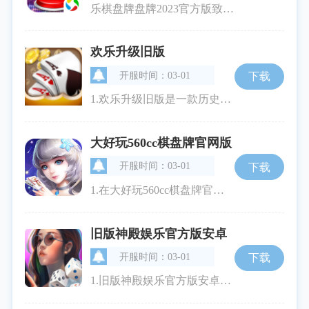
乐棋盘牌盘牌2023官方版致力于为玩家提供丰富多样的游戏玩法，不仅涵盖传统牌类游戏如斗地主、麻将、德州扑克等，还提供了许多有趣的娱乐模式和小游戏。玩家可以通过赢取金币来参与更多挑战，同时可以在跑得快、拉霸、森林舞会等模式中享受不一样的乐趣。游戏还提供了详细的规则说明与新手引导，让每一位玩家都能快速上手，体验精彩对局。游戏支持多人数对战，玩家还可以通过平台进行好友邀请，共同组局游戏。游戏特色1.多样化的游戏：乐棋盘牌盘牌2023官方版汇集了扑克、麻将、拉霸类多个游戏，满足了用户的多种娱
欢乐升级旧版
开服时间：03-01
下载
1.欢乐升级旧版是一款历史悠久的游戏。它主要流行于中国南方地区，根据传统扑克牌升级玩法改编而成。在四名玩家分为两队进行对抗，每局比赛中牌组的变化以及主花色的选择皆由团队协商决定。为了获得胜利，玩家不仅要合理运用手中的级牌和主牌，还必须在关键时刻巧妙出付牌，化解对手的攻击策略。2.游戏的界面设计简洁明快，操作方便直观，可以在各种移动设备上流畅运行。欢乐升级旧版拥有一个活跃的社交平台，让玩家在游戏过程中也能与好友聊天互动。游戏特色1.四人结对竞赛：玩家组成两人一队，通过默契配合以
大好玩560cc棋盘牌官网版
开服时间：03-01
下载
1.在大好玩560cc棋盘牌官网版中，游戏玩家可以选择包括金币、飞禽走兽、牛牛、锄大地等在内的多种经典游戏。每种游戏都有其独特的规则和玩法，游戏机制设计科学合理，保证公平竞技。游戏人数通常为2至6人不等，不同的游戏类型支持不同的人数选择。玩家不仅可以与现实中的好友组队竞技，还能随机匹配到其他在线玩家进行挑战，随时随地投入游戏。2.金币玩法：金币是游戏中的主要货币单位，玩家可以通过参加游戏、完成任务或胜出比赛等方式获得金币。金币的累积和管理也是游戏中一大乐趣。3.飞禽走兽：这是一
旧版神殿娱乐官方版安卓
开服时间：03-01
下载
1.旧版神殿娱乐官方版安卓提供丰富多样的游戏，每一款游戏都有其独特的魅力2.补鱼达人：这是一款集休闲与竞技于一体的捕鱼游戏，玩家需使用游戏币购买鱼炮，在游戏中捕捉各类鱼种以赚取金币。游戏采用精美的海底场景及真实的声效，为玩家带来身临其境般的体验。3.上下游戏币：这一模式允许玩家在游戏中上下调整游戏币的使用，增加游戏的战略性与可操作性。通过合理的游戏币设置，玩家能最大化地提升自己的收益。4.红黑大战：经典的游戏对战游戏，以简洁明了的玩法吸引众人。玩家通过分析局势，选择合适的下注