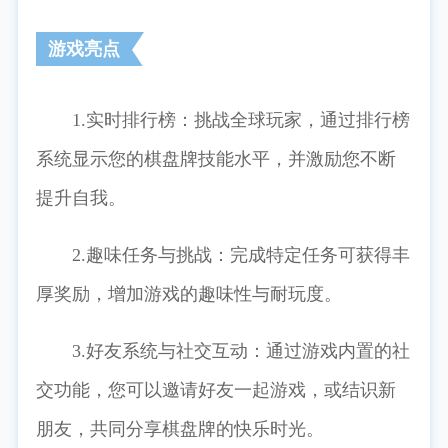
游戏亮点
1.实时排行榜：挑战全球玩家，通过排行榜
系统显示您的棋盘牌技能水平，并激励您不断
提升自我。
2.趣味任务与挑战：完成特定任务可获得丰
厚奖励，增加游戏的趣味性与耐玩度。
3.好友系统与社交互动：通过游戏内置的社
交功能，您可以邀请好友一起游戏，或结识新
朋友，共同分享棋盘牌的快乐时光。