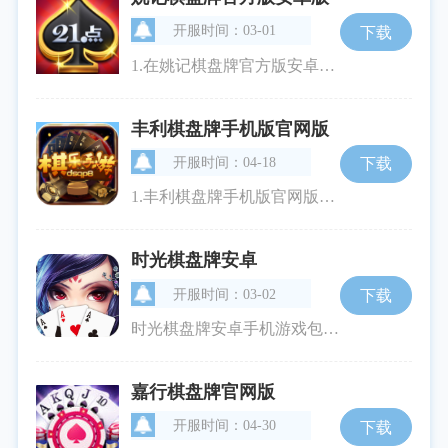
开服时间：03-01
下载
1.在姚记棋盘牌官方版安卓版中，你可以体验到以下几种经典游戏2.填大坑：这是一种流行于北方地区的游戏，具有较高的对抗性和策略性。玩家需要通过不断出牌并达到无牌的状态先行，过程中需要谨慎布局，巧妙利用手中的坑来干扰对手。3.金花三张：这款游戏又被称为扎金花，是一种考验玩家胆略和智慧的扑克牌游戏。玩家需根据手中的三个暗牌进行下注、比牌，最终争夺桌面筹码。4.干瞪眼：作为一种地方特色鲜明的扑克玩法，干瞪眼考验的是玩家牌技以及面对面比拼的心理素质，紧张刺激的比拼充满乐趣。5.游戏推行上
丰利棋盘牌手机版官网版
开服时间：04-18
下载
1.丰利棋盘牌手机版官网版囊括了多种流行的游戏玩法。无论你是喜欢刺激的骰宝，还是更钟情于策略性更强的五龙争霸，该平台都能满足你的需求。干瞪眼作为一款简单易上手却极具挑战性的扑克游戏，更是成为玩家们乐此不疲的选择之一。2.游戏操作流畅，画面精美，让玩家可以在轻松愉悦中度过休闲时光。在玩家可以通过各种任务和活动获得金币，并通过巧妙的游戏策略，实现上下游戏币的自由切换。平台上的每款游戏，都设有详细的规则介绍，确保即使是新手玩家也能快速上手，提升自己的游戏技能。游戏特色1.多样化的游戏
时光棋盘牌安卓
开服时间：03-02
下载
时光棋盘牌安卓手机游戏包含多款流行的游戏，如骰宝、五龙争霸和干瞪眼等。骰宝游戏使用的骰子，要求玩家根据骰子点数进行下注；五龙争霸讲求策略与胆识，需要玩家合理分配手中的牌力争上游；而干瞪眼以简单的出牌规则让玩家在牌局中运筹帷幄。游戏支持多人在线竞技，单局人数可根据游戏和房间设定调整，带来更加灵活的游玩体验。游戏特色1.多样玩法：涵盖众多经典游戏，每个游戏都有独特的玩法和规则，丰富的游戏模式让玩家在娱乐中不断挑战自我。2.虚拟货币系统：金币和上下游戏币系统让玩家可以灵活进行筹码管理
嘉行棋盘牌官网版
开服时间：04-30
下载