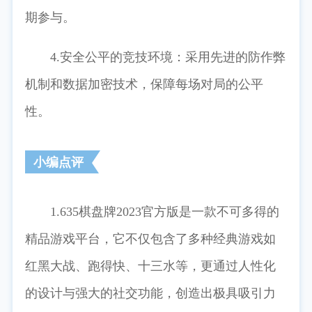
期参与。
4.安全公平的竞技环境：采用先进的防作弊
机制和数据加密技术，保障每场对局的公平
性。
小编点评
1.635棋盘牌2023官方版是一款不可多得的
精品游戏平台，它不仅包含了多种经典游戏如
红黑大战、跑得快、十三水等，更通过人性化
的设计与强大的社交功能，创造出极具吸引力