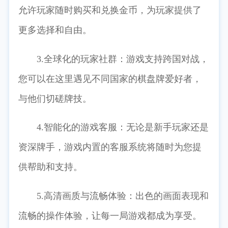
允许玩家随时购买和兑换金币，为玩家提供了
更多选择和自由。
3.全球化的玩家社群：游戏支持跨国对战，
您可以在这里遇见不同国家的棋盘牌爱好者，
与他们切磋牌技。
4.智能化的游戏客服：无论是新手玩家还是
资深牌手，游戏内置的客服系统将随时为您提
供帮助和支持。
5.高清画质与流畅体验：出色的画面表现和
流畅的操作体验，让每一局游戏都成为享受。