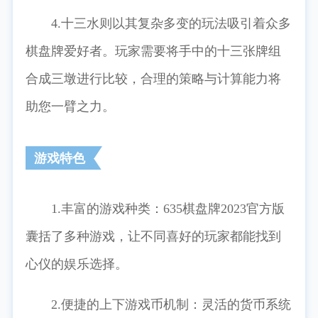
4.十三水则以其复杂多变的玩法吸引着众多
棋盘牌爱好者。玩家需要将手中的十三张牌组
合成三墩进行比较，合理的策略与计算能力将
助您一臂之力。
游戏特色
1.丰富的游戏种类：635棋盘牌2023官方版
囊括了多种游戏，让不同喜好的玩家都能找到
心仪的娱乐选择。
2.便捷的上下游戏币机制：灵活的货币系统