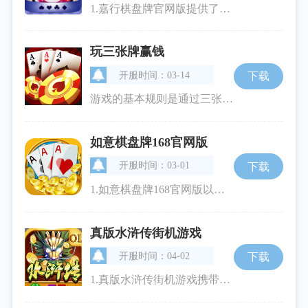
1.嘉行棋盘牌官网版提供了一系列精彩的游戏。在众多玩法中，金币是玩家在游戏中争夺和使用的重要资产，它不仅是获胜的凭证，也是进行各种互动和交易的媒介。在您可以通过各种方式获取金币，例如完成任务、每日签到以及参与游戏对局。2.九线拉王是一种紧张刺激的玩法，它结合了单机老虎的一些特性，以九条线为基础进行下注。玩家需要在每轮游戏中进行策略性选择，以便在有限的下注机会中收获最大的金币奖励。3.金鲨银鲨则是一款极具挑战性和趣味性的游戏。玩家需要通过捕猎不同种类的鲨鱼来获得积分和金币，每种鲨
玩三张牌赢钱
开服时间：03-14
下载
游戏的基本规则是通过三张牌的组合来进行比大小，玩家需在多种牌型中做出选择，比如高牌、对子、顺子、同花和同花顺等。在游戏过程中，玩家可以与来自全球的玩家玩家进行极速对局，体验实时策略与技巧的碰撞。同花顺作为游戏中的一组特殊牌型，让玩家在对局中充满期待。游戏特色1.刺激的牌局对战：玩家可以随时随地进入牌局，与五湖四海的玩家玩家一较高下，体验扑克牌游戏的魅力。2.玩家验证：通过即时匹配机制，确保每一场对局都是与真实玩家交互，增强了游戏的竞技性和真实性。3.客服24小时在线：无论何时
如意棋盘牌168官网版
开服时间：03-01
下载
1.如意棋盘牌168官网版以其完美复刻真实棋盘牌室体验的设计而广受好评。游戏完美融合了游戏的多种玩法，无论是经典的炸金花，刺激的三打一，还是地方特色的叼三批，玩家都能轻松上手。游戏采用高清画质和简洁的操作界面，为玩家提供了卓越的视觉体验和操作感受。2.游戏中的金币系统让玩家能够自由选择进入不同层级的游戏桌，不论是新手还是高手都能找到适合自己的比赛场次。玩家在游戏中可以通过赢牌来获取金币，而金币也成为衡量玩家实力的重要指标。3.游戏提供丰富的社交功能，使玩家能够与好友一起享受游戏的
真版水浒传街机游戏
开服时间：04-02
下载
1.真版水浒传街机游戏携带令人耳目一新的画面设计，玩家在游戏中仿佛置身于一个精美绝伦的古代画卷。游戏邀请用户扮演水浒传中的英雄人物，参与到波澜壮阔的江湖冒险中。游戏整合现代街机娱乐的经典玩法，如飞盘、滚轮等元素，让玩家感受到不一样的刺激感。2.每个关卡都经过精心设计，不仅延续了水浒传的故事情节，还加入了现代街机游戏的特色玩法。无论是紧张刺激的单机老虎，还是令人着迷的街机水果机，玩家都可以在游戏中体验。还有丰富的游戏玩法，为游戏增添了更多策略性和互动性。游戏特色1.飞盘与滚轮类