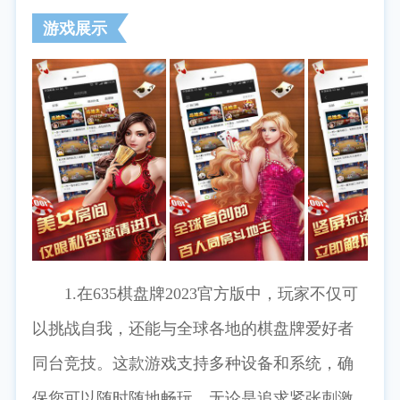
游戏展示
1.在635棋盘牌2023官方版中，玩家不仅可
以挑战自我，还能与全球各地的棋盘牌爱好者
同台竞技。这款游戏支持多种设备和系统，确
保您可以随时随地畅玩。无论是追求紧张刺激