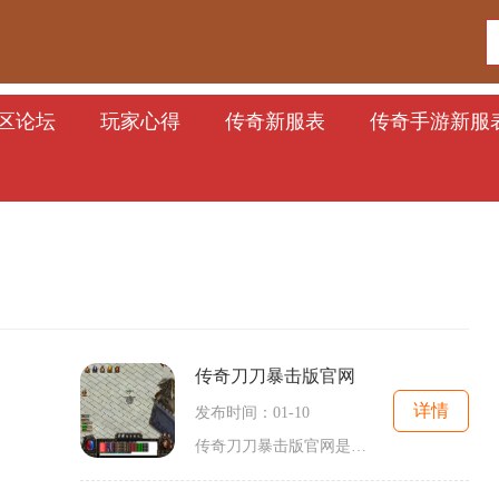
区论坛
玩家心得
传奇新服表
传奇手游新服
传奇刀刀暴击版官网
详情
发布时间：01-10
传奇刀刀暴击版官网是一款热门的2D角色扮演游戏，拥有万人在线的庞大玩家群体。这款游戏以其刺激的玩法和丰富的内容而备受玩家们的青睐。传奇刀刀暴击版官网以传奇游戏为背景，玩家可以扮演各种角色，进行各种冒险和战斗。游戏中的世界庞大而精致，有各种各样的地图和任务等待着玩家的探索。玩家不仅可以自由探索游戏世界，还可以与其他玩家进行多人在线交互，组队冒险，打怪升级，互相比拼。传奇刀刀暴击版官网重视玩家互动，让玩家们可以随时随地与其他玩家进行实时交流，让游戏变得更加有趣和刺激。玩家还可以获...