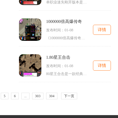
单职业迷失刚开版本是一款经典的2D游戏，深受传奇游戏爱好者的喜爱。作为一款角色扮演游戏，它具有万人在线、玩家互动、野外冒险、组队战斗、装备打造、技能学习以及练级攻略等精彩玩法，让玩家能够体验到刺激的战斗与传奇的冒险。单职业迷失刚开版本作为传奇游戏的一种新形式，采用了经典的2D游戏画面，并且聚集了大量玩家。玩家可以选择自己喜欢的职业，并且通过冒险、练级的方式不断提升自己的实力。游戏中的万人在线模式使得玩家能够与其他玩家进行实时的互动，一起组队完成各种任务和副本，体验真实的组队战...
1000000倍高爆传奇
详情
发布时间：01-08
《1000000倍高爆传奇》是一款备受瞩目的多人在线角色扮演游戏。游戏以其独特的玩法、刺激的战斗，吸引了大量玩家的关注。本文将为大家详细介绍这款游戏的玩法，为您提供更深入的了解。让我们来了解一下《1000000倍高爆传奇》的背景故事。游戏设定在一个神秘的神话世界，玩家将扮演勇敢的战士，在这个充满冒险与挑战的世界中寻找自己的传说。游戏提供多个种族和职业供玩家选择，每个种族和职业都有不同的技能和特点，为玩家提供了丰富的选择。游戏中最引人瞩目的部分是其精彩的战斗系统。玩家可以通过不...
1.80星王合击
详情
发布时间：01-08
80星王合击是一款经典的传奇2D游戏，游戏以角色扮演为主题，拥有万人在线的庞大游戏世界。这款游戏不仅让玩家可以自由探索和冒险，还注重玩家之间的互动和竞争。传奇游戏一直以来都备受玩家喜爱，因为它拥有独特的游戏模式和极致的玩法体验。在1.80星王合击中，玩家可以自由选择职业组合，如战士、法师、道士等，每个职业都有其独特的技能和特点。玩家可以根据自己的喜好和游戏需求选择适合自己的职业，展开一场刺激的冒险之旅。与其他传奇游戏不同的是，1.80星王合击拥有丰富多样的玩家互动。玩家可以通...
5
6
...
303
304
下一页