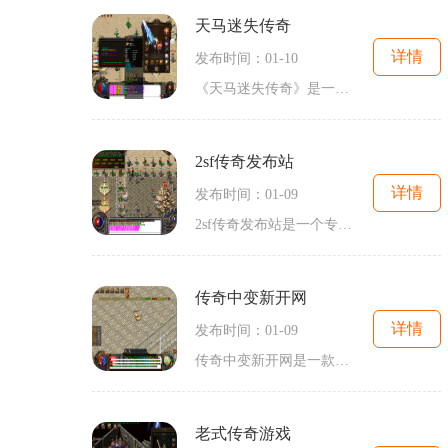
天马迷失传奇
详情
发布时间：01-10
《天马迷失传奇》是一款备受玩家喜爱的大型多人在线角色扮演游戏，由某游戏公司开发和发行。游戏以其精美的画面、真实的场景和丰富的玩法而深受玩家们的追捧。下面将为大家详细介绍《天马迷失传奇》的具体玩法。让我们来了解一下游戏的背景故事。在《天马迷失传奇》的世界中，取材于西方奇幻传说，玩家将化身为各种职业的勇者，进入充满未知和危险的冒险世界。这个世界中有着各种神奇的生物和宝物，也有龙、精灵、巨人等各类怪物。玩家需要通过各种任务和战斗，逐步提升自己的实力，成为族群之中出类拔萃的英雄。你可...
2sf传奇发布站
详情
发布时间：01-09
2sf传奇发布站是一个专门发布2sf传奇私服的网站，私服是指由玩家自建的游戏服务器。2sf传奇私服是传奇游戏的变种版本，它采用了新的版本和特色玩法，吸引了大批传奇游戏爱好者。在2sf传奇发布站上，玩家们可以找到各种不同版本的私服，并参与体验不同的游戏乐趣。玩家进入2sf传奇私服后，可以选择自己喜欢的职业进行游戏。传奇游戏有战士、法师和道士三种职业供玩家选择，每个职业都有各自独特的技能和特点。战士擅长近身攻击和物理伤害，法师可以释放强大的法术攻击，道士则可以辅助队友和进行召唤。...
传奇中变新开网
详情
发布时间：01-09
传奇中变新开网是一款基于角色扮演的2D游戏，是传奇这一经典游戏的新版本。作为一款传统的角色扮演游戏，它以丰富的剧情和各种刺激的玩法吸引着广大玩家的关注。在这个游戏世界中，玩家可以选择不同的职业角色，展开自己的冒险之旅。传奇中变新开网的最大特点之一就是万人在线。玩家们可以与世界各地的其他玩家实时互动，组队冒险，共同完成任务。这种互动性使得游戏中的世界更加真实和有趣。在传奇中变新开网中，玩家可以通过完成副本任务来获取更多的道具和经验。副本是一种特殊的游戏模式，玩家需要与自己的队友...
老式传奇游戏