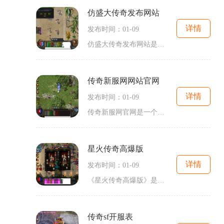
仿盛大传奇发布网站
详情
发布时间：01-09
仿盛大传奇发布网站是一款专为传奇游戏爱好者打造的2D角色扮演游戏，在这个游戏中，玩家可以享受到万人在线、玩家互动、强化技能、VIP特权、装备套装、4PK系统、挑战boss等精彩内容。传奇游戏作为一个经典的2D游戏，一直以来都备受玩家的喜爱。在这个游戏中，玩家需要选择自己喜欢的职业，例如战士、法师、道士等，并且通过不断的挑战和升级来提升自己的角色实力。与其他传奇游戏不同的是，仿盛大传奇发布网站在玩法上做了很多创新和扩展。首先是万人在线的特性，这意味着玩家可以与来自世界各地的其他...
传奇新服网网站官网
详情
发布时间：01-09
传奇新服网官网是一个专门提供传奇游戏私服服务的网站，拥有丰富的游戏资源和最新的游戏信息。作为一款经典的游戏，传奇一直深受玩家的喜爱，而传奇新服网官网则为玩家们提供了一个更加完善、稳定的游戏环境。在传奇新服网官网上，玩家可以找到大量的私服选择，每个私服都有自己独特的设定和特色。无论你是喜欢PVP打架，还是偏爱PVE刷怪，亦或是钟情于进行挖宝寻宝，传奇新服网官网都能够满足你的需求。不同的私服有着不同的设定和规则，玩家可以根据自己的喜好选择适合自己的私服。传奇新服网官网为玩家们提供...
星火传奇高爆版
详情
发布时间：01-09
《星火传奇高爆版》是一款经典的2D游戏，是传奇游戏类型的一种，以角色扮演为核心玩法，具有万人在线、玩家互动、野外冒险、组队战斗、装备打造、技能学习和练级攻略等特点。单职业传奇的游戏风格也得到了延续与发展。在《星火传奇高爆版》中，玩家可以选择多种职业扮演不同的角色。每个职业都有自己独特的技能和特点，玩家可以根据自己的兴趣选择不同的职业，体验不同的游戏乐趣。比如战士职业，攻击力强大，具有较高的生命值和防御力，适合近战战斗；法师职业，则擅长远程攻击和使用魔法，技能威力惊人；道士职业...
传奇sf开服表