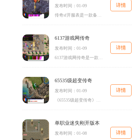
详情
发布时间：01-09
传奇sf开服表是一款备受玩家喜爱的游戏，它不仅具有经典的游戏设定，而且还有丰富多样的玩法。在这款游戏中，玩家可以体验到传奇世界的魅力，感受到刺激的战斗和无尽的冒险。让我们来了解一下传奇sf开服表的游戏背景。游戏中的世界充满了各种神秘古老的地方和危险的怪物。玩家扮演的角色是一个勇敢的战士，他需要勇闯各种副本和地下城，与邪恶势力进行战斗，保护自己的家园。游戏的玩法非常丰富多样，其中最重要的部分是战斗系统。玩家可以选择不同类型的角色，如战士、法师、道士等，每种角色都有自己独特的技能...
6137游戏网传奇
详情
发布时间：01-09
6137游戏网传奇是一款备受玩家喜爱的传奇游戏。该游戏以其独特的玩法和精美的画面设计，吸引了无数玩家的关注。今天我们就来详细介绍一下6137游戏网传奇的具体玩法。游戏开始时，玩家需要选择一个职业。传奇游戏有战士、法师和道士三种职业可供选择。每个职业都有其独特的技能和特性，玩家可以根据自己的喜好和游戏需求选择合适的职业。在6137游戏网传奇中，玩家可以通过完成任务、击败怪物和探索地图来提升自己的等级。等级提升后，玩家将获得更强大的技能和更高的属性。游戏中还有各种神器和装备可以收...
65535级超变传奇
详情
发布时间：01-09
《65535级超变传奇》是一款经典的2D传奇游戏，以角色扮演为主题，拥有万人在线的玩家互动模式。这款游戏以其独特的玩法和精彩的剧情而备受玩家们的喜爱，深受好评和推崇。传奇游戏的玩法非常简单易懂，没有太多复杂的操作，使得玩家能够轻松上手。游戏中，玩家可以选择不同的职业角色，并通过完成各种任务和战斗来升级自己的等级。游戏中还有丰富的副本和BOSS战，让玩家能够享受到刺激和挑战，增加游戏的可玩性。传奇游戏以其万人在线的特色而闻名。玩家可以与其他玩家进行实时互动，组队打怪、PK竞技，...
单职业迷失刚开版本
详情
发布时间：01-08