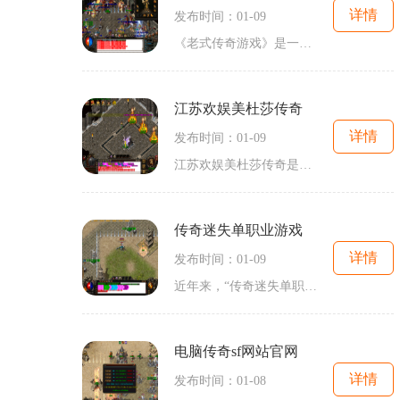
详情
发布时间：01-09
《老式传奇游戏》是一款经典的2D角色扮演游戏，以其万人在线、玩家互动等特点而备受玩家喜爱。该游戏以传奇为题材，构建了一个广阔的游戏世界，玩家可以扮演不同角色并展开各种冒险任务。游戏拥有一个独特的主城，并配备了世界聊天系统、好友聊天和行会聊天等功能，使得玩家可以与其他玩家进行实时交流。游戏还设有攻沙奖励系统，为玩家提供了额外的挑战和奖励。在传奇游戏中，玩家可以选择不同的职业角色进行游戏，包括战士、法师和道士等。每个职业都有其独特的技能和属性，玩家可以根据自己的喜好选择适合自己的...
江苏欢娱美杜莎传奇
详情
发布时间：01-09
江苏欢娱美杜莎传奇是一款备受玩家欢迎的手机游戏。游戏以希腊神话为背景，将玩家带入到一个充满魅力和神秘的世界。在这个世界中，玩家将扮演勇敢的冒险者，探索各种神秘地域、挑战强大的怪物，并解开一个个悬疑的谜团。游戏的玩法丰富多样，给玩家带来了极高的可玩性。首先是战斗玩法，玩家可以通过与怪物的战斗来提升自己的实力。游戏中拥有各式各样的怪物，它们拥有不同的技能和攻击方式，玩家需要根据怪物的属性和特点来制定不同的战术，以便在战斗中取得胜利。游戏中还有各类强力的技能和道具供玩家使用，这些技...
传奇迷失单职业游戏
详情
发布时间：01-09
近年来，“传奇迷失单职业游戏”在2D游戏市场上异军突起，成为广大玩家集体追捧的热门游戏之一。作为一款经典的角色扮演游戏，它吸引了无数玩家的加入，不仅因为其精美的画面和丰富多样的玩法，更因为其独特的传奇元素。下面，我将为大家详细介绍这款游戏的玩法。传奇迷失单职业游戏是一款万人在线的游戏。玩家们可以在虚拟的游戏世界中互相交流、互动，感受到真实的社交氛围。你可以与其他玩家组成行会，一起完成各种任务，共同抵御敌对行会的攻击，也可以通过和其他玩家PVP竞技来提升自己的实力。练级系统是一...
电脑传奇sf网站官网
详情
发布时间：01-08