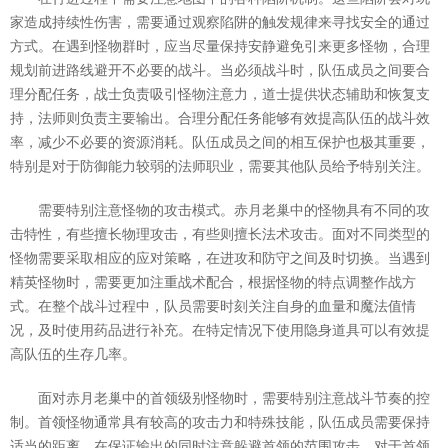
家造成持续性伤害，需要通过观察陷阱的触发规律来寻找安全的通过
方式。在遇到怪物群时，应当尽量保持安静避免引来更多怪物，合理
规划前进路线避开不必要的战斗。当必须战斗时，队伍成员之间要合
理分配任务，战士负责吸引怪物注意力，道士提供状态辅助和恢复支
持，法师则负责主要输出。合理分配任务能够有效提高队伍的战斗效
率，减少不必要的资源消耗。队伍成员之间的相互保护也极其重要，
特别是对于防御能力较弱的法师职业，需要其他队员给予特别关注。
需要特别注意怪物的攻击模式。赤月老巢中的怪物具有不同的攻
击特性，有些擅长物理攻击，有些则擅长法术攻击。面对不同类型的
怪物需要采取相应的应对策略，在进攻和防守之间及时切换。当遇到
精英怪物时，需要更加注重战术配合，根据怪物的特点调整作战方
式。在整个战斗过程中，队员需要时刻关注自身的血量和魔法值情
况，及时使用药品进行补充。在特定情况下使用隐身道具可以有效提
高队伍的生存几率。
面对赤月老巢中的首领级别怪物时，需要特别注意战斗节奏的控
制。首领怪物通常具有较高的攻击力和特殊技能，队伍成员需要保持
适当的距离，在保证输出的同时注意躲避首领的范围攻击。对于首领