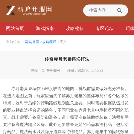
网站首页
游戏指南
攻略秘籍
专区论坛
玩
当前位置：
网站首页
>攻略秘籍
>正文
传奇赤月老巢祭坛打法
来源：新鸿开服网
时间：2026-05-05 15:32
赤月老巢祭坛作为难度较高的地图，挑战前需要做好充分准备。
在进入地图之前，玩家应当先了解赤月老巢的整体布局和各个区域的
特点，这对于后续的行动路线规划至关重要。同时需要根据队伍成员
的职业特点选择合适的装备，不同职业在赤月老巢中承担着不同的职
责。战士需要准备高防御装备，道士需要准备辅助类装备，法师则需
要准备高魔法输出装备。此外还要准备充足的药品和消耗品，包括治
疗药品、魔法药水以及隐身道具等特殊物品。赤月老巢中的怪物数量