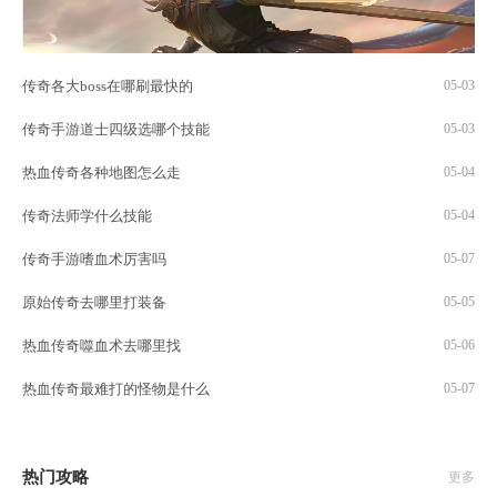
传奇各大boss在哪刷最快的
05-03
传奇手游道士四级选哪个技能
05-03
热血传奇各种地图怎么走
05-04
传奇法师学什么技能
05-04
传奇手游嗜血术厉害吗
05-07
原始传奇去哪里打装备
05-05
热血传奇噬血术去哪里找
05-06
热血传奇最难打的怪物是什么
05-07
热门攻略
更多