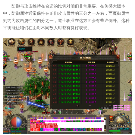
防御与攻击维持在合适的比例对咱们非常重要。在仿盛大版本
中，防御属性通常保持在咱们攻击属性的三分之一左右，而魔御属性
则约为攻击属性的四分之一，道士职业在这方面会有些许例外。这种
平衡能让咱们在面对不同敌人时都有良好表现。