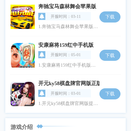
奔驰宝马森林舞会苹果版
开服时间：03-11
下载
1.奔驰宝马森林舞会苹果版以精致的游戏画面和丰富的功能吸引了众多游戏爱好者。游戏中的金币系统用于购买和解锁游戏道具，使得每一局游戏都充满新颖和挑战。游戏的自动重连功能确保玩家不会因为网络不稳定而影响游戏进程，让每局游戏都顺畅进行。玩家可以选择全选功能，更加流畅地进行操作。2.在奔驰宝马森林舞会苹果版中，飞盘、保险箱、奥迪等元素被巧妙地融入到为玩家提供多样化的战略选择。保险箱道具可以帮助玩家保留一定数量的金币，而飞盘则可以在特定时刻逆转局势，提升游戏的战略性。游戏特色1.创新道
安康麻将159红中手机版
开服时间：05-01
下载
1.安康麻将159红中手机版以经典的安康麻将为基础，并创新性地引入了自摸胡牌等多种胡牌方式，使得游戏更具趣味性与竞争性。游戏中加入了彩池奖金这一激励机制，玩家在游戏过程中有机会赢取丰富的奖励，提升游戏体验。2.该游戏为玩家提供了一键开局功能，极大地方便了玩家的使用，无需繁琐的操作即可迅速进入游戏。这对于那些希望在短暂休闲时间内享受麻将乐趣的玩家来说，是一个贴心的设计。3.安康麻将159红中手机版还设有vip专属福利系统。成为vip会员的玩家可以获得独特的游戏装备、角色特权以及
开元ky58棋盘牌官网版正版
开服时间：03-01
下载
1.开元ky58棋盘牌官网版提供多种游戏，其中包括德州扑克、斗地主和二十一点等经典游戏。每种游戏都有其独特的玩法和规则2.德州扑克：作为一种广受欢迎的国际象棋类游戏，德州扑克不仅需要玩家有精湛的算牌技巧，还需具备心理博弈能力。游戏采用标准的52张扑克牌，通过两张底牌与公共牌的结合，玩家需要在有限的下注轮次中尽量赚取对手的游戏币。3.斗地主：这是中国最受欢迎的扑克牌游戏之一。游戏规则简单，玩家通过抓画面牌确定地主后，双方展开对抗，看谁能率先将手牌出完便可获得胜利。4.二十一点：又
游戏介绍