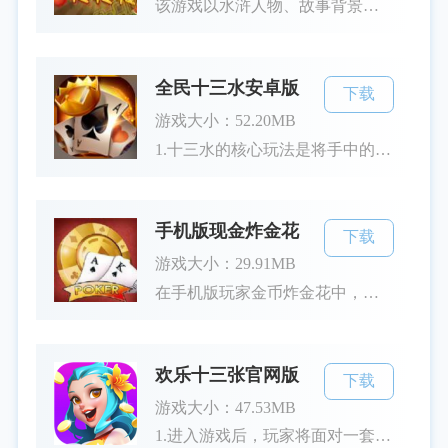
该游戏以水浒人物、故事背景为设计主题，融入现代流行的飞盘与单机老虎游戏元素，为玩家带来耳目一新的感受。在玩家将参与各种游戏对决，使用万能卡片策略操控，体验到水浒传中的传奇英雄们如何通过智慧与勇气在扑克桌上赢得胜利。断线重连功能确保游戏的顺畅连接，飞盘玩法的引入则增添了游戏的技巧性和娱乐性。游戏特色1.飞盘玩法：独具特色的飞盘元素让玩家能体验到与普通扑克游戏截然不同的刺激。飞盘不仅是游戏中的一个主要活动，也是策略的重要组成部分，如何精准控制飞盘，将是胜负的关键。2.万能卡片：游
全民十三水安卓版
下载
游戏大小：52.20MB
1.十三水的核心玩法是将手中的13张牌合理摆放，形成三组牌型。在每局游戏开始时，玩家会随机获取一套扑克牌，并将这些牌按照头墩、中墩和尾墩的排列进行布局。玩家需要通过策略计算出最佳排列方式，使得自己的每组牌型在与其他玩家比较时占据优势。在游戏过程中，玩家不仅要注意时间，还需要关注对手的行为，以随时调整自己的策略。2.游戏引入了金币系统，这是一个模拟真实竞技的途径。玩家可以通过参与对局、完成任务以及日常签到来获取金币。金币不仅是游戏中的主要货币，还可以用于参与高级牌局、购买特殊道
手机版现金炸金花
下载
游戏大小：29.91MB
在手机版玩家金币炸金花中，玩家的主要任务是使用手中的三张牌与对手进行比大小的较量。当手中的牌型为同花顺时，玩家便可占据绝对的优势，但运气也仅是游戏的一部分。这款游戏既考验玩家的运气，又讲求策略智谋。在紧张刺激的对决中，玩家需要灵活运用心理战术，通过观察对手的下注行为和出牌习惯来制定自己的出牌策略。游戏操作简单，却需要强大的心理素质和判断力，才能成为最后的赢家。游戏特色1.同花顺玩法：同花顺是炸金花游戏中最具威力的牌型之一，游戏特别强化了这一经典玩法，让玩家体验三张牌中最高的荣
欢乐十三张官网版
下载
游戏大小：47.53MB
1.进入游戏后，玩家将面对一套52张扑克牌，需要将其分成三个部分进行对战。游戏过程中的主要环节包括发牌、组合牌型、比大小、加注等步骤。游戏支持在线玩家实时对战，即使在闲暇时光，你也能找到旗鼓相当的对手一较高下。2.同花顺、同花色等经典牌型依然是制胜的关键，玩家需要根据牌型进行组合，以在比拼中取得优势。无论是新手还是资深玩家，大家都能根据自己的牌技水平进行策略性的组合和加注，从而体验游戏的竞争乐趣。游戏特色1.游戏的操作界面十分友好，简化了许多繁琐的步骤。即使是初次接触游戏的新