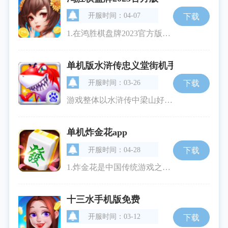
开服时间：04-07
下载
1.在鸿胜棋盘牌2023官方版中，玩家可以使用虚拟游戏币——金币，来参与各种棋盘牌比赛。金币不仅用于下注，还能用于解锁更多的游戏功能和玩法。玩家通过上下游戏币，可以自由选择进入的不同房间，体验不一样的对局乐趣。2.游戏内的叼三批和捞腌菜是一些独特的地方玩法，增加了游戏的多样性和地方特色。在锄大地等经典玩家可以和世界各地的棋盘牌爱好者一较高下。3.极具互动性的游戏客服系统，让玩家在遇到问题时能快速得到解答，保障游戏体验的顺畅性。强大的游戏引擎确保了游戏的流畅运行和公平公正。游戏特色1
单机版水浒传忠义堂街机手机版
开服时间：03-26
下载
游戏整体以水浒传中梁山好汉的故事为框架，玩家需要通过完成各种任务和挑战，解锁不同的英雄角色，增强自己的队伍。游戏分为多个关卡，每个关卡都充满了挑战性和策略性。玩家不仅需要合理配置英雄角色的技能，还要根据敌方特点制定出合适的对战策略。整个游戏过程不仅紧张刺激，还充满了无数的惊喜。游戏特色1.飞盘游戏：在游戏过程中，飞盘游戏是一个极具趣味的休闲环节。通过精准的操作，玩家可以获取额外的加成和奖励，让整体体验更为丰富和多样。2.精彩活动：游戏中定期推出的精彩活动，是玩家获取稀有道具和
单机炸金花app
开服时间：04-28
下载
1.炸金花是中国传统游戏之一，以其简单而富有策略性的玩法受到广大牌友的喜爱。在单机炸金花app中，系统每局游戏随机发放三张牌，玩家需要根据自己的好运和策略，决定跟分或弃牌，最终以三张组合比大小来决出胜负。2.关键的牌型有同花顺对子等，而在炸金花中特殊的规则是523最小但大于豹子，这为游戏增添了更多的趣味性和不可预测性。玩家可在对局中体验到刺激的心理博弈和运气成分的双重考验。游戏特色1.传统玩法，经典传承：游戏完美复刻了线下经典炸金花的玩法，并结合同花顺等牌型规则，给予玩家纯正
十三水手机版免费
开服时间：03-12
下载