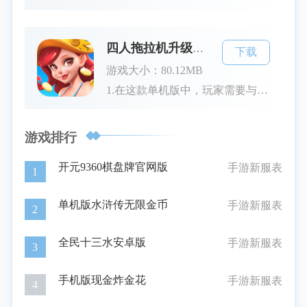
四人拖拉机升级游戏单机版最新
下载
游戏大小：80.12MB
1.在这款单机版中，玩家需要与ai进行斗智斗勇的牌局，在掌控手中扑克牌的灵活运用策略来战胜庄家方。升级游戏的最大特点是每局牌开始时的叫牌和抓分过程，通过不断升级，努力达到规定的级别目标以获取最终胜利。2.作为一款专注于单机体验的游戏，玩家可以随时随地进行游戏，无需网络连接和等待其他玩家，适合个人提升扑克技巧。游戏界面设计简洁直观，音效逼真，极大地还原了真实牌场的氛围，让人欲罢不能。游戏特色1.每日签到：每天登录游戏即可领取丰厚的签到奖励，连续签到还有机会赢取彩金，更有机会冲击
游戏排行
开元9360棋盘牌官网版
手游新服表
1
单机版水浒传无限金币
手游新服表
2
全民十三水安卓版
手游新服表
3
手机版现金炸金花
手游新服表
4