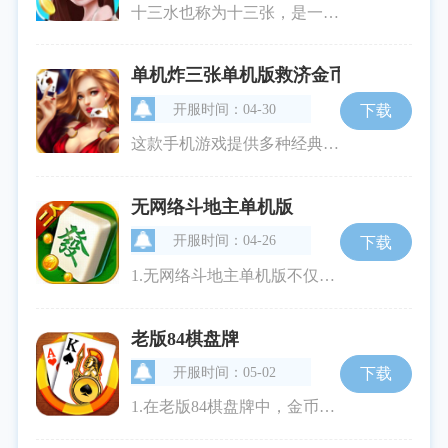
十三水也称为十三张，是一款源于中国广东地区的经典牌类游戏，现已被移植到移动平台上，成为了许多中国游戏爱好者的心头好。其核心玩法是将手中的十三张牌进行合理分组，形成尽可能高分的组合，从而在比拼中获胜。游戏开始时，玩家会同时获得十三张牌，并需要在较短的时间内进行策略性的组合牌型。每局结束后，系统将自动进行十三水比牌说明，帮助玩家了解自己和对手的牌型组合与得分对比。游戏特色1.自由牌组组合：玩家可以根据自身的策略和对手的动向，灵活安排手中十三张牌，创造出三同花顺、三分天下等强大牌型
单机炸三张单机版救济金币
开服时间：04-30
下载
这款手机游戏提供多种经典游戏，包括红黑大战跑得快十三水等。而单机炸三张则是其中的核心娱乐项目。在玩家将使用虚拟金币进行金币。游戏非常简单直观，只需要掌握基本的规则即可开始挑战。玩家可以选择不同难度的对手进行游戏，以此提高自己的牌技。在每局游戏结束时，玩家可以赢得或失去游戏币，根据自己的策略决定上下游戏币的数量。游戏特色1.无需联网：单机玩法允许玩家摆脱网络限制，随时随地畅享游戏，无论是地铁还是飞机上，都可以沉浸在炸三张的世界中。2.救济金币系统：贴心的金币救济系统为玩家提供落
无网络斗地主单机版
开服时间：04-26
下载
1.无网络斗地主单机版不仅继承了传统斗地主的经典玩法，还增添了许多适合单机游戏的元素。玩家通过上下游戏币来体验不同难度的对局，游戏中还设置了丰富的金币系统，让玩家在尽情享受扑克牌对战的可以体验到累积金币的成就感。2.在玩家需要灵活地根据手牌进行叫牌，巧妙运用策略，利用自己的智慧赢得游戏的胜利。为了增加游戏的趣味性和挑战性，游戏还设计了多种关卡，每个关卡都有不同的挑战任务，完成任务后玩家可以获得丰厚的奖励。游戏特色1.无需网络，畅快游戏：游戏在设计时就考虑到玩家的多样化需求，随
老版84棋盘牌
开服时间：05-02
下载
1.在老版84棋盘牌中，金币是不可或缺的重要资产。它不仅是注册奖励、每日登录奖励的一部分，还可以通过完成任务、比赛等方式获得。金币允许玩家在游戏中下注、购买道具，并且还可以参与一些特定的活动、比赛，以赢得更高的荣誉和奖励。合理管理和使用金币，将直接影响玩家的游戏进程和体验。2.九线拉王是老版84棋盘牌中一个简单而独特的玩法。它结合了单机老虎的机制，但不同于传统单机老虎的是，玩家可以选择参与的线数，从而提高中奖几率。玩家需要根据自己的策略，合理选择线数和下注额，以期在众多的图案中组