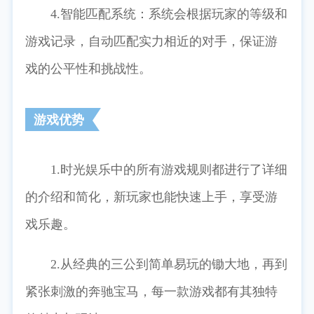
4.智能匹配系统：系统会根据玩家的等级和
游戏记录，自动匹配实力相近的对手，保证游
戏的公平性和挑战性。
游戏优势
1.时光娱乐中的所有游戏规则都进行了详细
的介绍和简化，新玩家也能快速上手，享受游
戏乐趣。
2.从经典的三公到简单易玩的锄大地，再到
紧张刺激的奔驰宝马，每一款游戏都有其独特