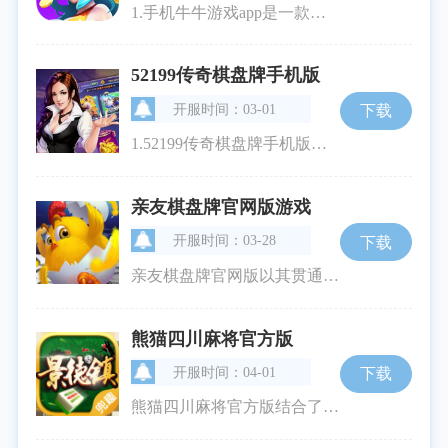
1.手机牛牛游戏app是一款基于传统牛牛游戏规则设计的手机游戏。游戏通过精美的画面和流畅的操作给玩家带来了极佳的游戏体验。玩家在这里可以与全球的游戏爱好者同台竞技，挑战自己的策略和运气。2.游戏中的关键词包括金币、牛八、没牛、炸弹牛、五小牛等，这些都是牛牛游戏中的重要组成部分。金币是游戏中的通用货币，可以用于参与对局和购买道具；牛八和没牛是不同牌型的称呼，其中牛八是强牌型之一，而没牛则是比牛一还小的组合；炸弹牛和五小牛则是牛牛游戏中的特殊牌型，形成条件苛刻但一旦达成便可以赢得
52199传奇棋盘牌手机版
开服时间：03-01
下载
1.52199传奇棋盘牌手机版设计了一系列热闹刺激的棋盘牌类游戏，满足不同玩家的喜好。你可以通过上下游戏币的方式来参与不同的比赛，体验到赢取金币和兑换奖励的乐趣。玩家可以选择独自玩单人模式，或者在多人模式中与全国玩家同台竞技。2.游戏内部有丰富的大厅界面，简洁明了的操作方式让每个玩家都能快速上手。每种游戏都有详细的规则介绍和玩法说明，帮助新手快速融入棋盘牌世界。特别适合那些对经典棋盘牌充满好奇，又未接触过的玩家。游戏特色1.提供了多种经典的游戏，包括炸金花、三打一和叼三批等。每种游戏
亲友棋盘牌官网版游戏
开服时间：03-28
下载
亲友棋盘牌官网版以其贯通传统与现代的设计理念，将经典棋盘牌玩法与创新策略结合在一起。玩家不仅能体验到经典角色的魅力，还能通过多样的玩法规则，挑战自我，充分展示个人的游戏技术。游戏的界面简洁而不简单，图形精美，音效贴合，使玩家仿佛置身于真实的棋盘牌室中。游戏中采用了方便的上下游戏币兑换机制，让玩家可以自由选择，通过精准的策略实现财富的累积。无论是初学者还是资深玩家，都能在这个平台上找到属于自己的快乐。游戏特色亲友棋盘牌官网版最具特色的便是其多样化的玩法。填大坑是一种高风险高回报的玩法，
熊猫四川麻将官方版
开服时间：04-01
下载
熊猫四川麻将官方版结合了四川地区的特色麻将规则，通过简单易懂的界面设计和流程引导，即使是初次接触麻将的玩家也能快速上手。游戏支持多种玩法模式，包括但不限于自摸胡、吃胡、抢杠胡等，满足不同玩家的需求。游戏注重社交功能的开发，支持在线语音聊天和朋友圈互动，极大地提升了玩家之间的互动体验。游戏特色1.作为四川麻将的精髓之一，自摸胡牌是玩家体验这款麻将游戏的核心乐趣之一。在玩家需要通过灵活运用策略和对牌局的精准判断来实现自摸。与此胡牌的设定让玩家在每局游戏中都有机会逆转胜负，展现出麻