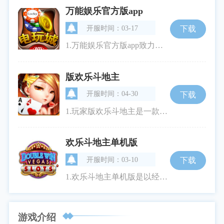
万能娱乐官方版app
开服时间：03-17
下载
1.万能娱乐官方版app致力于为玩家提供一个全面的游戏娱乐空间。游戏中不仅涵盖了传统的游戏如麻将、德州扑克、斗牛等，还引入了新颖且刺激的项目如骰宝和十三张，以满足不同玩家的游戏口味。平台允许玩家参与梦想赛事，通过策略和技巧展现实力，赢取丰厚的奖励。2.金币是游戏内的通用货币，玩家可以通过每日签到、完成任务或参与活动来获取金币。而上下游戏币系统则为玩家提供了灵活的资金流动渠道，帮助玩家更好地进行游戏筹码管理。这种独特的货币机制不仅增强了游戏的趣味性，也提高了玩家的参与度和动力。
版欢乐斗地主
开服时间：04-30
下载
1.玩家版欢乐斗地主是一款根据经典扑克牌游戏斗地主改编而来的手机游戏。玩家可以通过每日签到领取金币奖励来进行游戏，还可以通过上下游戏币的方式购买更多的虚拟货币，为自己的游戏账户充值。游戏以三人斗地主为基本形式，其中地主和农民分别进行牌技的较量。在此基础上，游戏增加了丰富多样的活动及赛事，旨在提升玩家的参与感和竞技体验。2.游戏中有多种模式可供选择，包括休闲模式、竞技模式、冒险模式以及限时挑战赛。每种模式均有其独特的规则与奖励机制，玩家可以根据自己的游戏水平与喜好选择合适的模式
欢乐斗地主单机版
开服时间：03-10
下载
1.欢乐斗地主单机版是以经典斗地主玩法为基础的，同时融入了多种创新元素。玩家可以在游戏中通过金币来进入不同场次，挑战各种难度的局面。游戏中的主要角色包括地主和农民，玩家每局游戏会随机分配角色。玩家需要使用手中的扑克牌，通过合适的策略和技巧击败对手。2.游戏提供了多种玩法模式，包括经典模式和挑战模式。在经典模式中，玩家体验到最纯粹的斗地主乐趣。在挑战模式下，玩家可以接受各种难度的挑战，获得丰富的金币奖励。游戏特色1.金币系统：游戏中设置了金币奖励机制，玩家可以通过完成每日任务、
游戏介绍