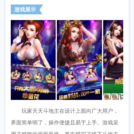
游戏展示
玩家天天斗地主在设计上面向广大用户，
界面简单明了，操作便捷且易于上手。游戏采