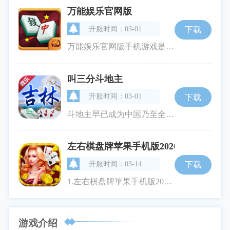
万能娱乐官网版
开服时间：03-01
下载
万能娱乐官网版手机游戏是一款综合性的游戏类平台，游戏内包罗万象，涵盖了多种流行的游戏。玩家可以在平台内自由选择心仪的游戏，无论是紧张刺激的二十一点，还是策略性强的麻将和斗地主，都能找到属于自己的乐趣。游戏操作简单易上手，特别设计的金币系统让玩家随时可以参与兑换和上下游戏币的操作，使得整个平台不仅是娱乐体验的平台，也是展示个人竞技实力的绝佳场所。游戏特色1.丰富的游戏玩法：游戏拥有多种游戏，包括二十一点、德州扑克、斗地主、麻将等，其玩法的多样性保证了不同需求的玩家都能找到适合自
叫三分斗地主
开服时间：03-01
下载
斗地主早已成为中国乃至全球广泛流行的一种游戏玩法，而叫三分斗地主玩家将这种经典玩法推向了一个新的高度。游戏不仅提供了丰富多样的牌型选择，还设置了多种任务系统及挑战模式，给玩家带来无尽的可能性。当玩家化身为地主或农民时，不同策略将影响最后的结局，尤其是在农民失败后的结算方式上，游戏进行了一定的优化和创新，使得结果更加公平。游戏特色1.丰富牌型变化：游戏中包含了众多经典牌型选择，玩家可以选择自己喜欢的牌型进行游戏，这样的多样性极大地提升了游戏的趣味性和挑战性。2.任务系统：为了让
左右棋盘牌苹果手机版2020
开服时间：03-14
下载
1.左右棋盘牌苹果手机版2020是专门为ios用户设计的游戏平台，涵盖了多种经典且备受喜爱的棋盘牌玩法。无论你是资深棋盘牌玩家还是新手入门者，都能在这里找到适合自己的游戏模式。游戏里的金币和上下游戏币是用于参与游戏和兑换奖励的重要道具，玩家可以通过游戏任务和对局获得。2.飞禽走兽：通过选择动物图标进行押注，飞禽走兽游戏结合了运气与策略，是一种独特而刺激的娱乐方式。3.牛牛：这款游戏可以让玩家充分体验到扑克牌中的策略和运气并重的乐趣，通过五张牌组合成牛型，运气和技巧兼具。4.锄大地：
游戏介绍