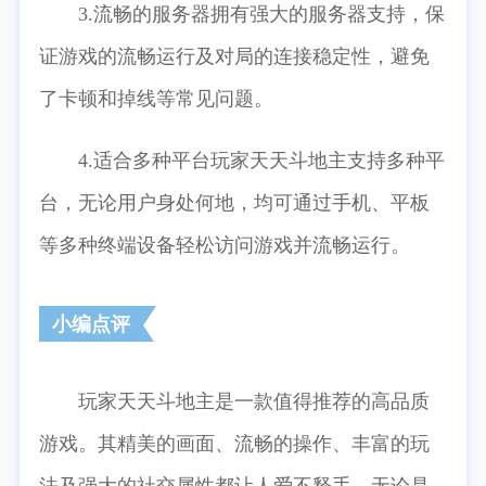
3.流畅的服务器拥有强大的服务器支持，保
证游戏的流畅运行及对局的连接稳定性，避免
了卡顿和掉线等常见问题。
4.适合多种平台玩家天天斗地主支持多种平
台，无论用户身处何地，均可通过手机、平板
等多种终端设备轻松访问游戏并流畅运行。
小编点评
玩家天天斗地主是一款值得推荐的高品质
游戏。其精美的画面、流畅的操作、丰富的玩