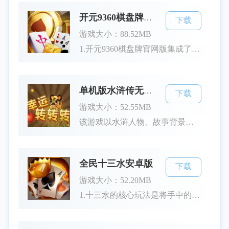
开元9360棋盘牌官网版
下载
游戏大小：88.52MB
1.开元9360棋盘牌官网版集成了许多深受玩家欢迎的棋盘牌玩法。金币是该游戏平台中的核心游戏货币，玩家通过自己的智慧和策略努力赢得游戏，从而获得更多的金币。上下游戏币系统增加了游戏的刺激性，使玩家在游戏中可体验到更多的乐趣。2.在开元9360中，三公和锄大地是两种备受瞩目的玩法。三公游戏考验玩家的手牌技巧和策略运用，锄大地则需要玩家的思维敏捷和快速反应。奔驰宝马作为一种娱乐性极强的游戏，也为玩家提供了无尽的乐趣和刺激。游戏特色1.多元化的游戏选择：包括三公、锄大地及奔驰宝马等，涵
单机版水浒传无限金币
下载
游戏大小：52.55MB
该游戏以水浒人物、故事背景为设计主题，融入现代流行的飞盘与单机老虎游戏元素，为玩家带来耳目一新的感受。在玩家将参与各种游戏对决，使用万能卡片策略操控，体验到水浒传中的传奇英雄们如何通过智慧与勇气在扑克桌上赢得胜利。断线重连功能确保游戏的顺畅连接，飞盘玩法的引入则增添了游戏的技巧性和娱乐性。游戏特色1.飞盘玩法：独具特色的飞盘元素让玩家能体验到与普通扑克游戏截然不同的刺激。飞盘不仅是游戏中的一个主要活动，也是策略的重要组成部分，如何精准控制飞盘，将是胜负的关键。2.万能卡片：游
全民十三水安卓版
下载
游戏大小：52.20MB
1.十三水的核心玩法是将手中的13张牌合理摆放，形成三组牌型。在每局游戏开始时，玩家会随机获取一套扑克牌，并将这些牌按照头墩、中墩和尾墩的排列进行布局。玩家需要通过策略计算出最佳排列方式，使得自己的每组牌型在与其他玩家比较时占据优势。在游戏过程中，玩家不仅要注意时间，还需要关注对手的行为，以随时调整自己的策略。2.游戏引入了金币系统，这是一个模拟真实竞技的途径。玩家可以通过参与对局、完成任务以及日常签到来获取金币。金币不仅是游戏中的主要货币，还可以用于参与高级牌局、购买特殊道