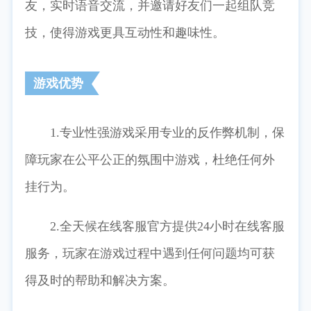
友，实时语音交流，并邀请好友们一起组队竞
技，使得游戏更具互动性和趣味性。
游戏优势
1.专业性强游戏采用专业的反作弊机制，保
障玩家在公平公正的氛围中游戏，杜绝任何外
挂行为。
2.全天候在线客服官方提供24小时在线客服
服务，玩家在游戏过程中遇到任何问题均可获
得及时的帮助和解决方案。