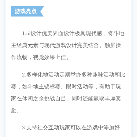
游戏亮点
1.ui设计优美界面设计极具现代感，将斗地
主经典元素与现代游戏设计完美结合。触屏操
作流畅，视觉效果上佳。
2.多样化地活动定期举办多种趣味活动和比
赛，如斗地主锦标赛、限时活动等，有助于玩
家在休闲之余挑战自己，同时还能赢取丰厚奖
励。
3.支持社交互动玩家可以在游戏中添加好